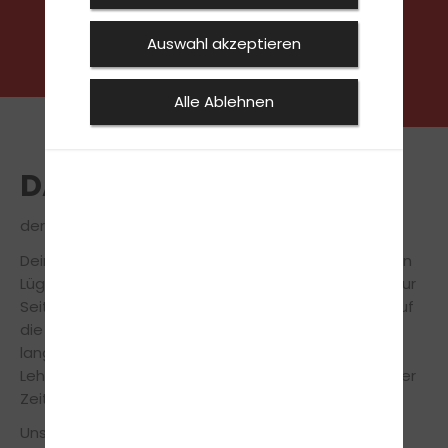
Auswahl akzeptieren
Alle Ablehnen
DAS TEAM
der Steffens Fahrschule in Lügde
Dein freundliches Fahrschulteam von unserer Filiale in
Lügde steht dir während der Fahrausbildung stets zur
Seite, um Dich so sicher und effizient wie möglich auf
die Führerscheinprüfung vorzubereiten. Durch die
langjährige Erfahrung und mithilfe modernster
Lehrmethoden machen wir Dich in innerhalb kürzester
Zeit fit für den Führerschein.
Unsere Fahrlehrer legen großen Wert auf einen