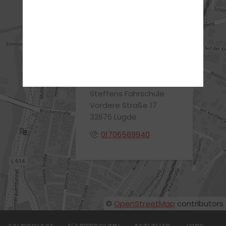
ANFAHRT
ADRESSE
Steffens Fahrschule
Vordere Straße 17
32676 Lügde
:
01706569940
©
OpenStreetMap
contributors