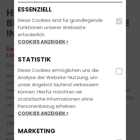
ESSENZIELL
HERZLICH WILLKOMMEN
BEI STEFFENS FAHRSCHULE
Diese Cookies sind für grundlegende
Funktionen unserer Webseite
IN LÜGDE
erforderlich.
COOKIES ANZEIGEN >
Deinem Partner in Sachen Führerschein
Lügde
STATISTIK
Du möchtest den Führerschein in Lügde machen?
Diese Cookies ermöglichen uns die
Wir bereiten Dich zu fairen Konditionen mit
Analyse der Website-Nutzung, um
modernsten Lehr- und Lernmethoden gezielt auf
unser Angebot laufend verbessern
Deinem Weg zur bestandenen Fahrprüfung vor. Unser
können. Hierfür möchten wir
flexibles Ausbildungskonzept orientiert sich dabei ganz
statistische Informationen ohne
an Deinen individuellen Bedürfnissen.
Personenbezug erheben.
COOKIES ANZEIGEN >
Hier kannst du Dich über die
Öffnungszeiten
und
Theoriethemen
informieren.
MARKETING
Dein Team der Steffens Fahrschule