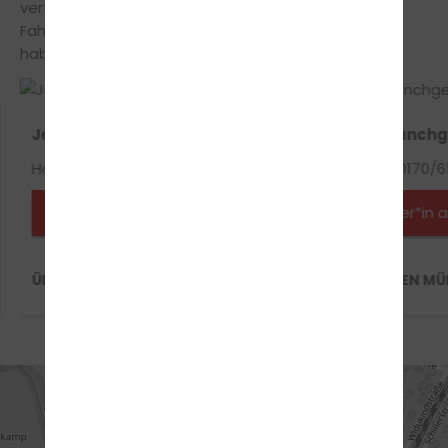
vertrauensvollen Umgang zwischen Fahrschüler und
Fahrlehrer, somit musst du keine Angst vor Fehlern
haben und vor strengen Oberlehrer.
Jan Termöllen
Steffen Münch
Handy-Nr.: 0160-97078186
Handy-Nr.: 0170/
Fahrlehrer*in anfragen
Fahrlehrer*in 
ÜBER JAN TERMÖLLEN
ÜBER STEFFEN M