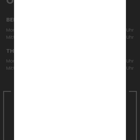
ÖFFNUNGSZEITEN
BERATUNG & ANMELDUNG
Montag:
18:00 - 18:30 Uhr
Mittwoch:
18:00 - 18:30 Uhr
THEORETISCHER UNTERRICHT
Montag:
18:30 - 20:00 Uhr
Mittwoch:
18:30 - 20:00 Uhr
Vereinbare noch heute einen
Termin
für ein unverbindliches
Beratungsgespräch
Jetzt Termin vereinbaren