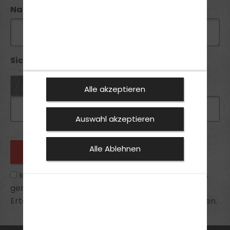
Nachricht
Sicherheitsabfrage *:
Alle akzeptieren
Auswahl akzeptieren
Alle Ablehnen
Ich habe die
Datenschutzhinweise
zur Kenntnis
genommen und bin mit ihnen einverstanden.
Erteilte Einwilligungen kann ich jederzeit widerrufen.