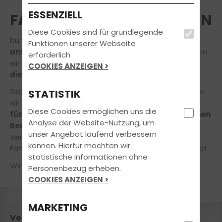
ESSENZIELL
FAHRLEHRER*IN ANFRAGEN
Diese Cookies sind für grundlegende
Du würdest gerne Deine Ausbildung
bei einem
Funktionen unserer Webseite
unserer Fahrprofis
absolvieren? Das freut uns, denn
erforderlich.
wir lieben unseren Job und möchten auch Dir gerne
COOKIES ANZEIGEN >
die Freude am Fahren
vermitteln.
Sicher hast du noch die ein oder andere Frage, bevor
STATISTIK
wir loslegen! Gerne nehmen
wir uns daher die Zeit
Diese Cookies ermöglichen uns die
für Dich
und Dein Anliegen
in einem unverbindlichen
Analyse der Website-Nutzung, um
Beratungsgespräch!
unser Angebot laufend verbessern
Vereinbare jetzt online einen Termin in unserer
können. Hierfür möchten wir
Fahrschule – ganz einfach und bequem von zuhause!
statistische Informationen ohne
Wir freuen uns auf Deine Nachricht!
Personenbezug erheben.
COOKIES ANZEIGEN >
MARKETING
Vorname