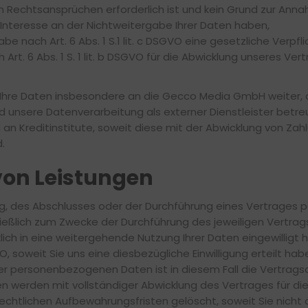
 Rechtsansprüchen erforderlich ist und kein Grund zur Anna
nteresse an der Nichtweitergabe Ihrer Daten haben,
gabe nach Art. 6 Abs. 1 S.1 lit. c DSGVO eine gesetzliche Verpf
 Art. 6 Abs. 1 S. 1 lit. b DSGVO für die Abwicklung unseres Ve
re Daten insbesondere an die Gecco Media GmbH weiter, di
nd unsere Datenverarbeitung als externer Dienstleister betr
d an Kreditinstitute, soweit diese mit der Abwicklung von Z
.
g von Leistungen
ng, des Abschlusses oder der Durchführung eines Vertrage
ließlich zum Zwecke der Durchführung des jeweiligen Vertrag
klich in eine weitergehende Nutzung Ihrer Daten eingewilligt
GVO, soweit Sie uns eine diesbezügliche Einwilligung erteilt hab
rer personenbezogenen Daten ist in diesem Fall die Vertra
en werden mit vollständiger Abwicklung des Vertrages für d
chtlichen Aufbewahrungsfristen gelöscht, soweit Sie nicht a