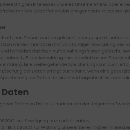
es berechtigten Interesses unseres Unternehmens oder eines
reiheiten des Betroffenen das erstgenannte Interesse nicht, 
.
uer
roffenen Person werden gelöscht oder gesperrt, sobald der
ätzlich werden Ihre Daten mit vollständiger Abwicklung des 
und handelsrechtlichen Aufbewahrungsfristen gelöscht, sowei
igt haben (z.B. bei Anmeldung zum Newsletter und Produktinfo
ntaren). Eine weitergehende Speicherung kann auch erfolg
er Löschung der Daten erfolgt auch dann, wenn eine gesetzli
 Speicherung der Daten für einen Vertragsabschluss oder eine
n Daten
genen Daten an Dritte zu anderen als den folgenden Zwecken
 a DSGVO Ihre Einwilligung dazu erteilt haben,
 1 S.1 lit. f DSGVO zur Wahrung unserer berechtigten Interes