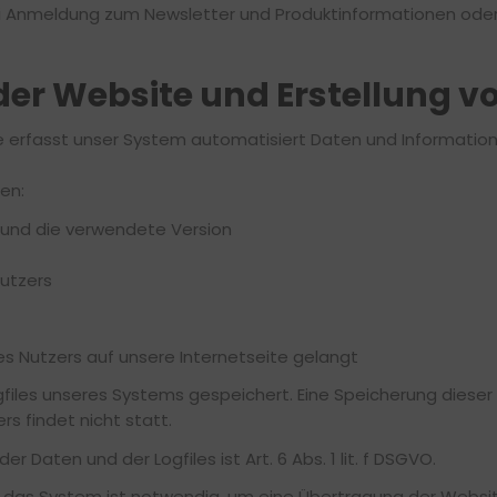
bei Anmeldung zum Newsletter und Produktinformationen oder I
 der Website und Erstellung vo
ite erfasst unser System automatisiert Daten und Informa
en:
 und die verwendete Version
Nutzers
s Nutzers auf unsere Internetseite gelangt
ogfiles unseres Systems gespeichert. Eine Speicherung die
 findet nicht statt.
 Daten und der Logfiles ist Art. 6 Abs. 1 lit. f DSGVO.
h das System ist notwendig, um eine Übertragung der Websi