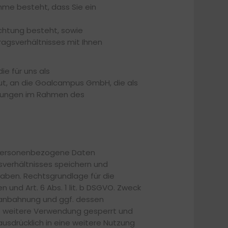
hme besteht, dass Sie ein
lichtung besteht, sowie
rtragsverhältnisses mit Ihnen
e für uns als
eut, an die Goalcampus GmbH, die als
ahlungen im Rahmen des
s personenbezogene Daten
sverhältnisses speichern und
 haben. Rechtsgrundlage für die
en und Art. 6 Abs. 1 lit. b DSGVO. Zweck
gsanbahnung und ggf. dessen
ie weitere Verwendung gesperrt und
usdrücklich in eine weitere Nutzung