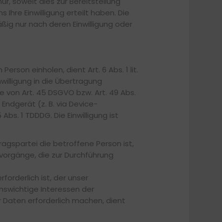
 soweit dies zur Bereitstellung
Ihre Einwilligung erteilt haben. Die
g nur nach deren Einwilligung oder
son einholen, dient Art. 6 Abs. 1 lit.
illigung in die Übertragung
von Art. 45 DSGVO bzw. Art. 49 Abs.
 Endgerät (z. B. via Device-
Abs. 1 TDDDG. Die Einwilligung ist
agspartei die betroffene Person ist,
ngsvorgänge, die zur Durchführung
orderlich ist, der unser
benswichtige Interessen der
 Daten erforderlich machen, dient