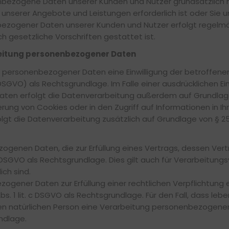
ezogene Daten unserer Kunden und Nutzer grundsätzlich nur,
nserer Angebote und Leistungen erforderlich ist oder Sie uns 
ogener Daten unserer Kunden und Nutzer erfolgt regelmäßi
h gesetzliche Vorschriften gestattet ist.
beitung personenbezogener Daten
personenbezogener Daten eine Einwilligung der betroffenen Per
VO) als Rechtsgrundlage. Im Falle einer ausdrücklichen Einw
aten erfolgt die Datenverarbeitung außerdem auf Grundlage 
herung von Cookies oder in den Zugriff auf Informationen in Ihr
folgt die Datenverarbeitung zusätzlich auf Grundlage von § 25 
genen Daten, die zur Erfüllung eines Vertrags, dessen Vertr
it. b DSGVO als Rechtsgrundlage. Dies gilt auch für Verarbeitu
ch sind.
gener Daten zur Erfüllung einer rechtlichen Verpflichtung erf
bs. 1 lit. c DSGVO als Rechtsgrundlage. Für den Fall, dass le
en natürlichen Person eine Verarbeitung personenbezogener
undlage.