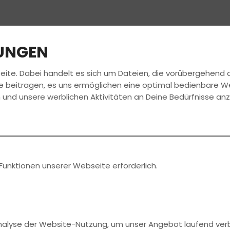
LUNGEN
eite. Dabei handelt es sich um Dateien, die vorübergehen
LE
FÜHRERSCHEIN
AKTUELLES
JOBS
e beitragen, es uns ermöglichen eine optimal bedienbare W
 und unsere werblichen Aktivitäten an Deine Bedürfnisse an
WEISE
enschutz-Grundverordnung ist die:
Funktionen unserer Webseite erforderlich.
nchgesang
Analyse der Website-Nutzung, um unser Angebot laufend ver