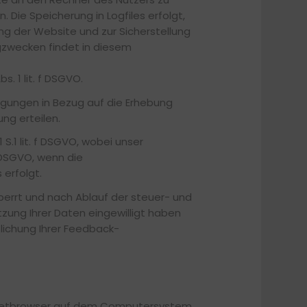
 Die Speicherung in Logfiles erfolgt,
ng der Website und zur Sicherstellung
gzwecken findet in diesem
. 1 lit. f DSGVO.
igungen in Bezug auf die Erhebung
ng erteilen.
1 S.1 lit. f DSGVO, wobei unser
b DSGVO, wenn die
erfolgt.
perrt und nach Ablauf der steuer- und
tzung Ihrer Daten eingewilligt haben
tlichung Ihrer Feedback-
ernetbrowser auf dem Computersystem