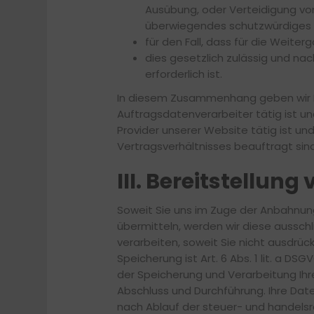
Ausübung, oder Verteidigung von
überwiegendes schutzwürdiges I
für den Fall, dass für die Weiter
dies gesetzlich zulässig und nach
erforderlich ist.
In diesem Zusammenhang geben wir Ih
Auftragsdatenverarbeiter tätig ist u
Provider unserer Website tätig ist un
Vertragsverhältnisses beauftragt sind
III. Bereitstellun
Soweit Sie uns im Zuge der Anbahnu
übermitteln, werden wir diese aussch
verarbeiten, soweit Sie nicht ausdrüc
Speicherung ist Art. 6 Abs. 1 lit. a DS
der Speicherung und Verarbeitung Ih
Abschluss und Durchführung. Ihre Dat
nach Ablauf der steuer- und handelsre