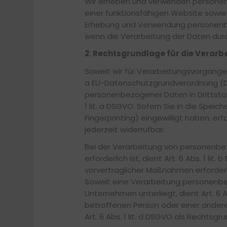
Wir erheben und verwenden personenb
einer funktionsfähigen Website sowie u
Erhebung und Verwendung personenbez
wenn die Verarbeitung der Daten durc
2. Rechtsgrundlage für die Verar
Soweit wir für Verarbeitungsvorgänge 
a EU-Datenschutzgrundverordnung (DSG
personenbezogener Daten in Drittsta
1 lit. a DSGVO. Sofern Sie in die Speic
Fingerprinting) eingewilligt haben, er
jederzeit widerrufbar.
Bei der Verarbeitung von personenbezo
erforderlich ist, dient Art. 6 Abs. 1 l
vorvertraglicher Maßnahmen erforderli
Soweit eine Verarbeitung personenbezo
Unternehmen unterliegt, dient Art. 6 A
betroffenen Person oder einer ander
Art. 6 Abs. 1 lit. d DSGVO als Rechtsgr