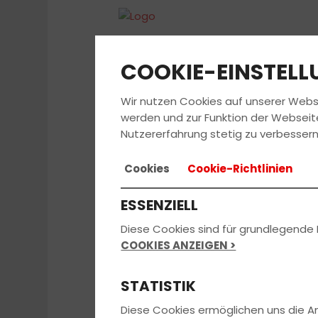
COOKIE-EINSTEL
Wir nutzen Cookies auf unserer Webs
FAHRSCHU
werden und zur Funktion der Webseit
Nutzererfahrung stetig zu verbessern
Cookies
Cookie-Richtlinien
DATENSCHUTZHIN
ESSENZIELL
Der Verantwortliche im Sinne der Dat
Diese Cookies sind für grundlegende 
COOKIES ANZEIGEN >
Steffens Fahrschule, Inh. Steffen Mü
Lemgoer Str. 53
STATISTIK
32756 Detmold
Deutschland
Diese Cookies ermöglichen uns die 
Tel.: 05231-23315