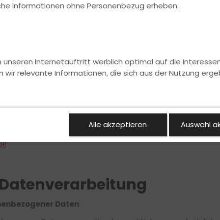
ische Informationen ohne Personenbezug erheben.
are GmbH,
nseren Internetauftritt werblich optimal auf die Interesse
n wir relevante Informationen, die sich aus der Nutzung erge
ina Meyer und Marcus Kleinkes
Alle akzeptieren
Auswahl a
de
r Datenverarbeitung
onenbezogener Daten