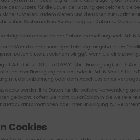
se des Nutzers für die Dauer der Sitzung gespeichert bleiben.
e sicherzustellen. Zudem dienen uns die Daten zur Optimieru
echnischen Systeme. Eine Auswertung der Daten zu Marketin
echtigtes Interesse an der Datenverarbeitung nach Art. 6 Abs
nserer Website oder sonstigen Leistungsangebote um Einwill
en Daten bitten, speichern wir ggf., wenn Sie eine Einwilligu
 Art. 6 Abs. 1 S.1 lit. a DSGVO (Ihre Einwilligung), Art. 6 Abs. 
tion Ihrer Einwilligung besteht oder in Art. 6 Abs. 1 S.1 lit. 
ang mit der Anbahnung oder dem Abschluss eines Vertrages 
ragszwecks werden Ihre Daten für die weitere Verwendung ges
en gelöscht, sofern Sie nicht ausdrücklich in die weitere Nu
d Produktinformationen oder Ihrer Einwilligung zur Veröffen
n Cookies
 Bei Cookies handelt es sich um Textdateien, die vom Int