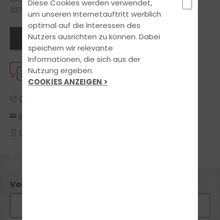
Diese Cookies werden verwendet,
32756 Detmold
um unseren Internetauftritt werblich
optimal auf die Interessen des
Nutzers ausrichten zu können. Dabei
Filialen und Öffnungszeiten
speichern wir relevante
Informationen, die sich aus der
Nutzung ergeben.
KOMMUNIKATION
COOKIES ANZEIGEN >
0523123315
info@steffensfahrschule.de
0170-6569940
Vorname*: