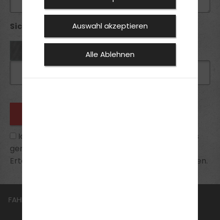
Sicherheitsabfrage *:
Auswahl akzeptieren
Alle Ablehnen
Ich habe die
Datenschutzhinweise
zur Kenntnis
genommen und bin mit ihnen einverstanden.
Erteilte Einwilligungen kann ich jederzeit widerrufen.
FAHRSCHULE
FüHRERSCHEIN
AKTUELLES
JOBS
ANMELDEN
KONTAKT
HIGHLIGHTS