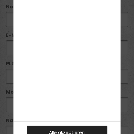
Nachname*:
E-Mail*:
PLZ*:
Mobil*:
Nachricht:
Alle akzeptieren