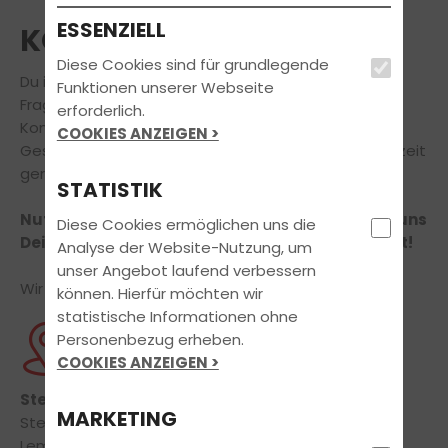
ESSENZIELL
KONTAKT
Diese Cookies sind für grundlegende
Du interessierst Dich für unser Angebot oder hast
Funktionen unserer Webseite
Fragen rund um Deine Führerscheinausbildung?
erforderlich.
Komm doch einfach zu einem unverbindlichen
COOKIES ANZEIGEN >
Gespräch vorbei, unser freundliches Team ist jederzeit
gerne persönlich für Dich da!
STATISTIK
Nutze unser Online-Kontaktformular und teile uns
Diese Cookies ermöglichen uns die
Dein Anliegen mit, wir kümmern uns um den Rest!
Analyse der Website-Nutzung, um
unser Angebot laufend verbessern
Wir freuen uns auf Deine Nachricht!
können. Hierfür möchten wir
statistische Informationen ohne
Personenbezug erheben.
ADRESSE
COOKIES ANZEIGEN >
Steffens Fahrschule
MARKETING
Steffen Münchgesang
Lemgoer Str. 53