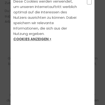
Diese Cookies werden verwendet,
Zusammenarbeit unserer qualifizierten Mitarbeiter.
um unseren Internetauftritt werblich
Du bist bereits ein Top-Fahrlehrer? Wir bieten dir
optimal auf die Interessen des
super Kollegen und ausgezeichnete
Nutzers ausrichten zu können. Dabei
Arbeitsbedingungen:
speichern wir relevante
Informationen, die sich aus der
Nutzung ergeben.
COOKIES ANZEIGEN >
GEHALTSPAKET
Gute Arbeit muss sich auch finanziell lohnen. Darum
bieten wir dir ein rundum attraktives Gehaltspaket.
UNSER TEAM
Nach einer umfassenden Einarbeitung sichern wir
durch regelmäßige Team-Meetings und -Events den