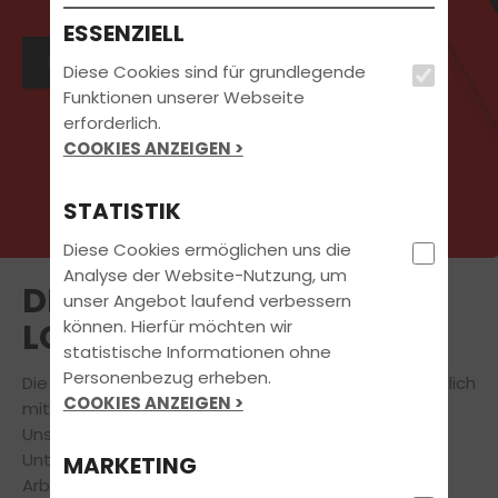
ESSENZIELL
Hier geht`s zu unseren Jobs.
Diese Cookies sind für grundlegende
Funktionen unserer Webseite
erforderlich.
COOKIES ANZEIGEN >
STATISTIK
Diese Cookies ermöglichen uns die
Analyse der Website-Nutzung, um
DEINE ARBEIT SOLL SICH
unser Angebot laufend verbessern
können. Hierfür möchten wir
LOHNEN
statistische Informationen ohne
Personenbezug erheben.
Die beste Ausbildung für unsere Kunden ist nur möglich
COOKIES ANZEIGEN >
mit den besten Fahrlehrern und Fahrlehrerinnen.
Unser Erfolg als erfolgreiches und dynamisches
Unternehmen basiert auf einer sehr positiven
MARKETING
Arbeitsatmosphäre und der exzellenten