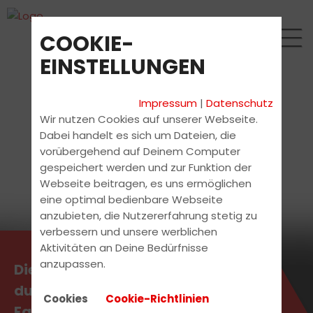
COOKIE-
EINSTELLUNGEN
Impressum
|
Datenschutz
Wir nutzen Cookies auf unserer Webseite.
Dabei handelt es sich um Dateien, die
vorübergehend auf Deinem Computer
gespeichert werden und zur Funktion der
Webseite beitragen, es uns ermöglichen
eine optimal bedienbare Webseite
anzubieten, die Nutzererfahrung stetig zu
verbessern und unsere werblichen
Aktivitäten an Deine Bedürfnisse
anzupassen.
Die aktuellsten News erhältst
du direkt bei uns in der
Cookies
Cookie-Richtlinien
Fahrschule.