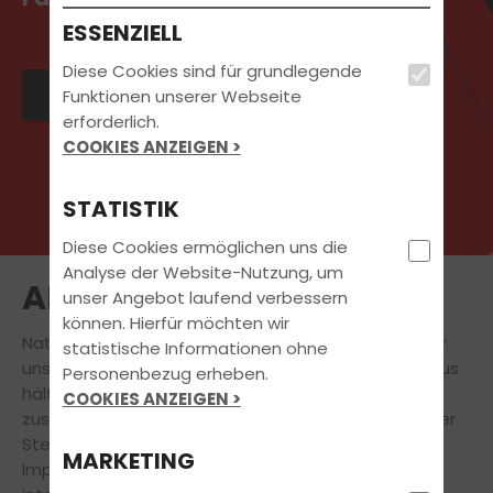
ESSENZIELL
Diese Cookies sind für grundlegende
Jetzt Kontakt aufnehmen
Funktionen unserer Webseite
erforderlich.
COOKIES ANZEIGEN >
STATISTIK
Diese Cookies ermöglichen uns die
Analyse der Website-Nutzung, um
AKTUELLES
unser Angebot laufend verbessern
können. Hierfür möchten wir
Natürlich steht
Deine
Führerscheinausbildung
für
statistische Informationen ohne
uns immer an erster Stelle. Doch auch darüber hinaus
Personenbezug erheben.
hält unsere Fahrschule für Dich eine Vielzahl
COOKIES ANZEIGEN >
zusätzlicher
attraktiver Angebote bereit.
An dieser
Stelle findest Du aktuelle Informationen und
MARKETING
Impressionen zu Veranstaltungen, News und