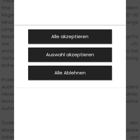
Theorie-Tipps
Eine erfolgreiche Theorieprüfung erfordert vor allem
Regelmäßigkeit. Kurze, tägliche Lerneinheiten von 20–30
Minuten sind deutlich effektiver als seltene, lange
Lernphasen.
Besonders wichtig ist es, Fragen genau zu lesen. Begriffe
Alle akzeptieren
wie „immer“, „muss“ oder „darf nicht“ sind oft
entscheidend. Wer Zusammenhänge versteht – etwa bei
Auswahl akzeptieren
Vorfahrtsregeln oder Verkehrszeichen – ist langfristig
sicherer unterwegs.
Alle Ablehnen
Praxis-Tipps für den Frühling
Auch in der Praxis bringt der Frühling besondere
Herausforderungen mit sich. Mehr Verkehr, viele Radfahrer,
Motorräder und E-Scooter erfordern erhöhte
Aufmerksamkeit.
Zudem kann die tief stehende Sonne gerade in den
Morgen- und Abendstunden stark blenden. Saubere
Scheiben, angepasste Geschwindigkeit und