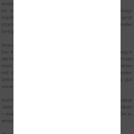
Änderungen überhaupt Vorteile bringen.“
Im Gegenteil: Mit Beginn der wärmeren Monate steigt
traditionell die Nachfrage nach Führerscheinen. Wer jetzt
startet, sichert sich bessere Planbarkeit und ist schneller
fertig.
Warum jetzt der richtige Zeitpunkt ist
Der April bietet ideale Voraussetzungen für den Einstieg in
die Fahrausbildung. Die Kombination aus Theorie und Praxis
lässt sich jetzt besonders gut umsetzen. Zudem stehen
mit den Mai-Feiertagen und verlängerten Wochenenden
Zeiten zur Verfügung, in denen sich die Ausbildung gut
vorantreiben lässt.
Steffen Münchgesang rät: „Ein Start im Frühjahr ist ideal.
Viele möchten bis zum Sommer ihren Führerschein haben
– wer jetzt beginnt, hat die besten Chancen, dieses Ziel zu
erreichen.“