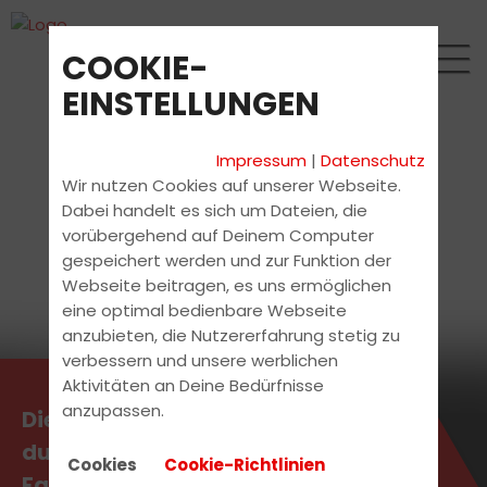
COOKIE-
EINSTELLUNGEN
Impressum
|
Datenschutz
Wir nutzen Cookies auf unserer Webseite.
Dabei handelt es sich um Dateien, die
vorübergehend auf Deinem Computer
gespeichert werden und zur Funktion der
Webseite beitragen, es uns ermöglichen
eine optimal bedienbare Webseite
anzubieten, die Nutzererfahrung stetig zu
verbessern und unsere werblichen
Aktivitäten an Deine Bedürfnisse
anzupassen.
Die aktuellsten News erhältst
du direkt bei uns in der
Cookies
Cookie-Richtlinien
Fahrschule.