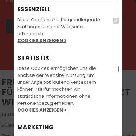
ESSENZIELL
Diese Cookies sind für grundlegende
Jetzt Kontakt aufnehmen
Funktionen unserer Webseite
erforderlich.
COOKIES ANZEIGEN >
STATISTIK
Diese Cookies ermöglichen uns die
Analyse der Website-Nutzung, um
FRÜHLING, SPRITPREISE,
unser Angebot laufend verbessern
können. Hierfür möchten wir
FÜHRERSCHEIN - WAS JETZT
statistische Informationen ohne
WICHTIG IST
Personenbezug erheben.
COOKIES ANZEIGEN >
14.04.2026 | FAHRSCHUL-WISSEN
MARKETING
Der April steht ganz im Zeichen des Frühlings – die