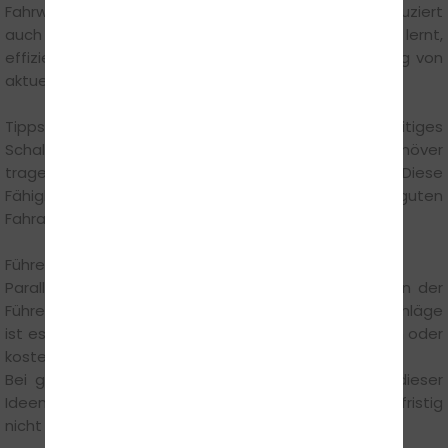
Fahrweise hilft nicht nur der Sicherheit, sondern reduziert
auch den Kraftstoffverbrauch deutlich. Wer früh lernt,
effizient zu fahren, profitiert langfristig – unabhängig von
aktuellen Preisentwicklungen.“
Tipps wie gleichmäßiges Beschleunigen, frühzeitiges
Schalten und das Vermeiden unnötiger Bremsmanöver
tragen dazu bei, den Verbrauch spürbar zu senken. Diese
Fähigkeiten sind fester Bestandteil einer guten
Fahrausbildung.
Führerscheinreform: Zwischen Diskussion und Realität
Parallel dazu wird weiterhin über mögliche Reformen der
Führerscheinausbildung gesprochen. Ziel dieser Vorschläge
ist es unter anderem, die Ausbildung zu vereinfachen oder
kostengünstiger zu gestalten.
Bei genauer Betrachtung zeigt sich jedoch: Viele dieser
Ideen sind bislang nicht konkret beschlossen und kurzfristig
nicht umsetzbar.