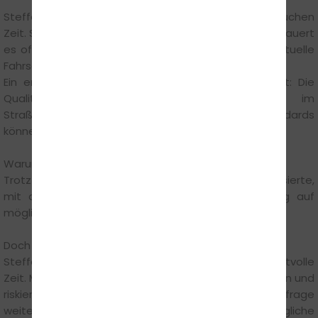
Steffen Münchgesang erklärt: „Solche Reformen brauchen
Zeit. Selbst wenn Änderungen beschlossen werden, dauert
es oft Jahre, bis sie in der Praxis ankommen. Für aktuelle
Fahrschüler hat das kaum Auswirkungen.“
Ein entscheidender Punkt bleibt dabei unverändert: Die
Qualität der Ausbildung und die Sicherheit im
Straßenverkehr stehen im Mittelpunkt. Diese Standards
können nicht beliebig reduziert werden.
Warum Warten keine gute Strategie ist
Trotz dieser Entwicklungen überlegen viele Interessierte,
mit der Anmeldung zu warten – in der Hoffnung auf
mögliche Vorteile durch neue Regelungen.
Doch diese Strategie birgt Risiken.
Steffen Münchgesang sagt: „Wer wartet, verliert wertvolle
Zeit. Man sammelt keine Erfahrung, kommt nicht voran und
riskiert später längere Wartezeiten, wenn die Nachfrage
weiter steigt. Außerdem ist unklar, ob mögliche