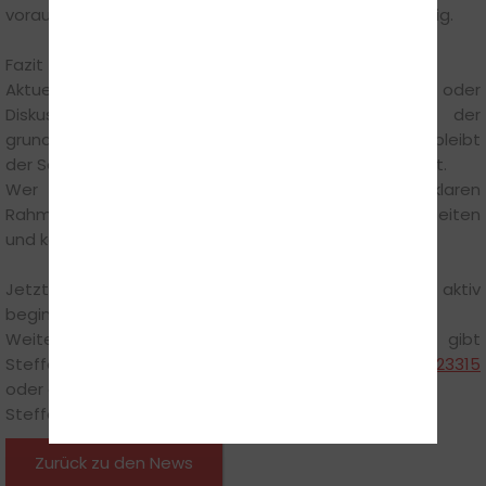
vorausschauendes Fahren sind jetzt besonders wichtig.
Fazit
Aktuelle Entwicklungen wie steigende Spritpreise oder
Diskussionen über Reformen ändern nichts an der
grundlegenden Situation: Eine gute Fahrausbildung bleibt
der Schlüssel zu sicherer und selbstständiger Mobilität.
Wer jetzt startet, profitiert von klaren
Rahmenbedingungen, vermeidet unnötige Wartezeiten
und kommt seinem Ziel schneller näher.
Jetzt anmelden und den Weg zur Fahrerlaubnis aktiv
beginnen.
Weitere Informationen und persönliche Beratung gibt
Steffen Münchgesang gerne telefonisch unter
0523123315
oder direkt vor Ort in der Fahrschule:
Steffens Fahrschule, Lemgoer Str. 53, 32756 Detmold
Zurück zu den News