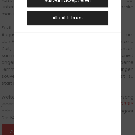
Auswahl akzeptieren
unterschiedlichen Wetterbedingungen einplanen – so wird
man zum Allwetter-Fahrer.
Alle Ablehnen
Fazit:
August und September sind nicht nur ideale Monate, um
den Führerschein in Angriff zu nehmen, sondern auch eine
Zeit, in der Fahrschüler wertvolle Zusatzkompetenzen
sammeln können. Wer Theorie und Praxis strukturiert
angeht, den Wetterwechsel im Blick behält und moderne
Lernmethoden nutzt, hat beste Chancen, Prüfungen
souverän zu meistern – und sicher in den Herbst zu
starten.
Weitere Hinweise zum Thema gibt Steffen Münchgesang
jederzeit gern persönlich unter der Durchwahl
0523123315
oder direkt in der Fahrschule: Steffens Fahrschule, Lemgoer
Str. 53, 32756 Detmold.
Zurück zu den News