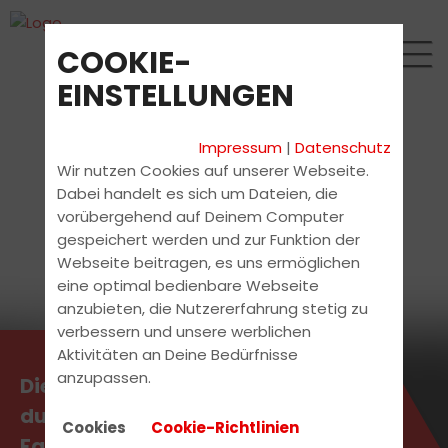
COOKIE-
EINSTELLUNGEN
Impressum
|
Datenschutz
Wir nutzen Cookies auf unserer Webseite.
Dabei handelt es sich um Dateien, die
vorübergehend auf Deinem Computer
gespeichert werden und zur Funktion der
Webseite beitragen, es uns ermöglichen
eine optimal bedienbare Webseite
anzubieten, die Nutzererfahrung stetig zu
verbessern und unsere werblichen
Aktivitäten an Deine Bedürfnisse
anzupassen.
Die aktuellsten News erhältst
du direkt bei uns in der
Cookies
Cookie-Richtlinien
Fahrschule.