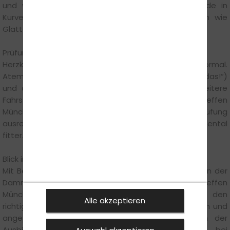
und wie man die Geschwindigkeit anpasst. Gerade in
Kurven können nasse Blätter ähnlich rutschig sein wie
Glatteis.
Prüfungsangst? So klappt’s mit der Gelassenheit
Herzklopfen vor der Fahrprüfung ist völlig normal.
Atemübungen, positive Visualisierung („Ich schaffe das!“)
und die Sichtweise, dass es sich nur um eine weitere
Fahrstunde handelt, helfen, den Druck zu senken. Steffen
Münchgesang rät:"Wer in den Tagen vor der Prüfung
ausreichend schläft und ausgewogen isst, ist mental
fitter."
Blick in den Herbst: Neue Herausforderungen
Mit Beginn der dunkleren Jahreszeit rücken Fahrten in der
Dämmerung und bei Nebel stärker in den Fokus. Steffen
Münchgesang sagt:"Prüfer achten besonders auf den
Alle akzeptieren
richtigen Einsatz von Licht, vorausschauendes Fahren und
angepasste Geschwindigkeit." Wer jetzt noch in der
Ausbildung steckt, sollte gezielt Fahrstunden bei