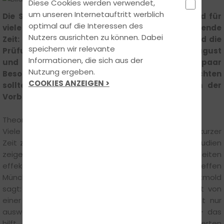
Diese Cookies werden verwendet,
um unseren Internetauftritt werblich
Die Sommerferien neigen sich dem Ende zu, und für
optimal auf die Interessen des
viele Fahrschüler beginnt eine besonders spannende
Nutzers ausrichten zu können. Dabei
Zeit: Theorie lernen, Fahrstunden absolvieren und die
speichern wir relevante
Prüfungen bestehen. Gerade in den Monaten August
Informationen, die sich aus der
und September gibt es jedoch ein paar
Nutzung ergeben.
Besonderheiten, auf die zukünftige Autofahrer achten
COOKIES ANZEIGEN >
sollten – sowohl auf der Straße als auch in der
Vorbereitung auf den Führerschein.
Theorieprüfung: Fokus statt Fleiß-Stress
Viele Fahrschüler denken, möglichst viele Fragen in kurzer
Zeit zu wiederholen, sei der Schlüssel zum Erfolg. Studien
zeigen jedoch, dass kurze, regelmäßige Lerneinheiten
effektiver sind als stundenlange „Lernmarathons“. Steffen
Münchgesang von der Steffens Fahrschule in Detmold
sagt: „Ideal sind 20–30 Minuten pro Einheit, gefolgt von
einer Pause. Außerdem lohnt es sich, Fragen nicht nur
auswendig zu lernen, sondern auch zu verstehen – das
hilft vor allem bei neuen oder veränderten