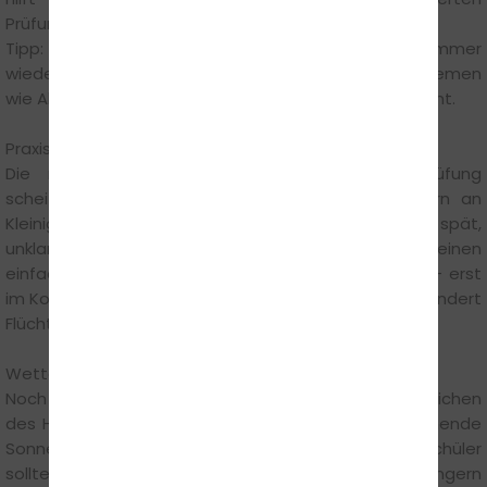
Prüfungsfragen."
Tipp: Lern-Apps regelmäßig updaten, denn es gibt immer
wieder Anpassungen, zum Beispiel zu Assistenzsystemen
wie Abstandsregeltempomat oder Notbremsassistent.
Praxisprüfung: Fehler vermeiden, bevor sie passieren
Die meisten Durchfaller in der praktischen Prüfung
scheitern nicht an fehlenden Fahrkünsten, sondern an
Kleinigkeiten: Blinken vergessen, Schulterblick zu spät,
unklare Vorfahrtsituation. Steffen Münchgesang teilt einen
einfachen Trick: "Jede Handlung bewusst ansagen – erst
im Kopf, dann im Auto. Das trainiert Routine und verhindert
Flüchtigkeitsfehler."
Wetterwechsel im Blick behalten
Noch ist es sommerlich warm, aber die ersten Anzeichen
des Herbstes kommen schnell: Morgentau, tief stehende
Sonne, erste nasse Blätter auf der Fahrbahn. Fahrschüler
sollten lernen, wie sich Bremswege bei Nässe verlängern