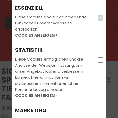
ESSENZIELL
Diese Cookies sind für grundlegende
Jetzt Kontakt aufnehmen
Funktionen unserer Webseite
erforderlich.
COOKIES ANZEIGEN >
STATISTIK
Diese Cookies ermöglichen uns die
Analyse der Website-Nutzung, um
SICHER DURCH
unser Angebot laufend verbessern
können. Hierfür möchten wir
SPÄTSOMMER UND HERBST:
statistische Informationen ohne
TIPPS & TRENDS FÜR
Personenbezug erheben.
FAHRSCHÜLER
COOKIES ANZEIGEN >
15.08.2025 | FAHRSCHUL-WISSEN
MARKETING