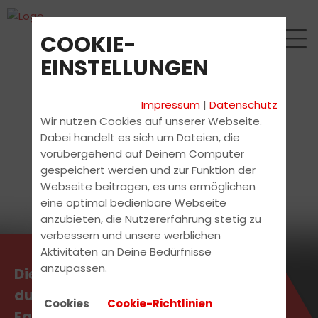
COOKIE-
EINSTELLUNGEN
Impressum
|
Datenschutz
Wir nutzen Cookies auf unserer Webseite.
Dabei handelt es sich um Dateien, die
vorübergehend auf Deinem Computer
gespeichert werden und zur Funktion der
Webseite beitragen, es uns ermöglichen
eine optimal bedienbare Webseite
anzubieten, die Nutzererfahrung stetig zu
verbessern und unsere werblichen
Aktivitäten an Deine Bedürfnisse
anzupassen.
Die aktuellsten News erhältst
du direkt bei uns in der
Cookies
Cookie-Richtlinien
Fahrschule.