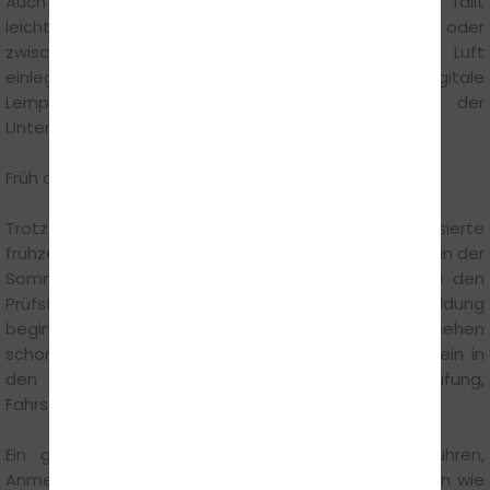
Auch die Theorieausbildung profitiert: Das Lernen fällt
leichter, wenn man sich draußen hinsetzen oder
zwischendurch eine kleine Pause an der frischen Luft
einlegen kann. Wir bieten dazu die idealen digitale
Lernplattformen und Apps an, mit denen sich der
Unterricht ortsunabhängig vorbereiten lässt.
Früh anmelden lohnt sich
Trotz der idealen Bedingungen sollten Interessierte
frühzeitig planen. Steffen Münchgesang rät: „Gerade in der
Sommerzeit kann es zu längeren Wartezeiten bei den
Prüfstellen kommen. Wer im Juni mit der Ausbildung
beginnt und zügig durchkommt, kann realistisch gesehen
schon im August oder September seinen Führerschein in
den Händen halten“. Vorausgesetzt, Theorieprüfung,
Fahrstunden und Praxisprüfung verlaufen reibungslos.
Ein guter Tipp: Frühzeitig Beratungsgespräche führen,
Anmeldetermine buchen und die nötigen Unterlagen wie