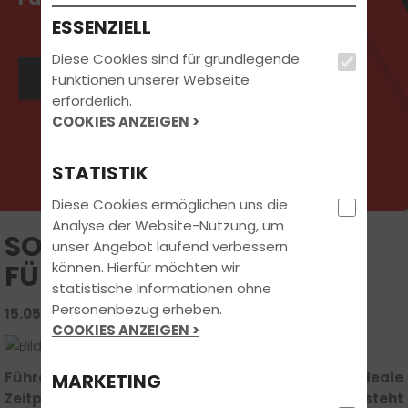
ESSENZIELL
Diese Cookies sind für grundlegende
Jetzt Kontakt aufnehmen
Funktionen unserer Webseite
erforderlich.
COOKIES ANZEIGEN >
STATISTIK
Diese Cookies ermöglichen uns die
Analyse der Website-Nutzung, um
SOMMER, SONNE,
unser Angebot laufend verbessern
können. Hierfür möchten wir
FÜHRERSCHEIN!
statistische Informationen ohne
Personenbezug erheben.
15.05.2025 | FAHRSCHUL-WISSEN
COOKIES ANZEIGEN >
Führerschein im Sommer? Warum jetzt der ideale
MARKETING
Zeitpunkt zum Durchstarten ist? Der Sommer steht