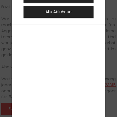
Fazit: Jetzt einsteigen und durchstarten
Alle Ablehnen
Wer mit dem Gedanken spielt, den Führerschein zu
machen, sollte den Sommer 2025 als Chance begreifen.
Angenehmes Wetter, flexiblere Zeitpläne und moderne
Lernmethoden machen diese Zeit ideal für den Start. Und
wer jetzt beginnt, hat gute Chancen, bereits im Herbst
ganz offiziell am Steuer zu sitzen – und die erste Fahrt im
goldenen Oktober zu genießen.
Also worauf wartest du noch – jetzt anmelden!
Weitere Hinweise zum Thema gibt Steffen Münchgesang
jederzeit gern persönlich unter der Durchwahl
0523123315
oder direkt in der Fahrschule: Steffens Fahrschule, Lemgoer
Str. 53, 32756 Detmold.
Zurück zu den News