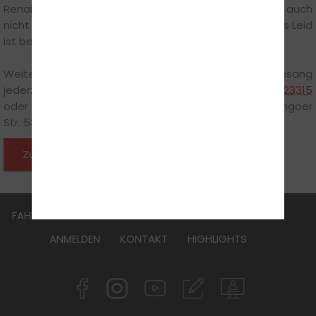
Renaissance. Damit entgehen Sie mitunter zwar auch
nicht dem zermürbenden Stadtverkehr, aber geteiltes Leid
ist bekanntlich halbes Leid!“
Weitere Hinweise zum Thema gibt Steffen Münchgesang
jederzeit gerne persönlich unter der Durchwahl
0523123315
oder direkt in der Fahrschule: Steffens Fahrschule, Lemgoer
Str. 53, 32756 Detmold.
Zurück zu den News
FAHRSCHULE
FüHRERSCHEIN
AKTUELLES
JOBS
ANMELDEN
KONTAKT
HIGHLIGHTS