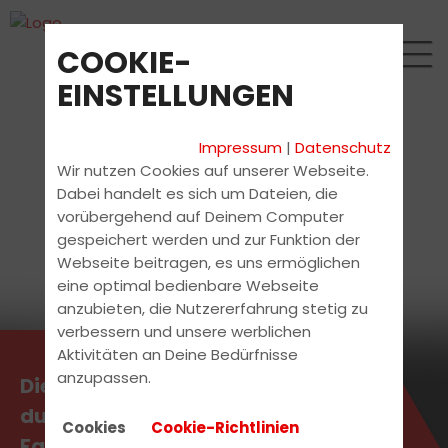
COOKIE-
EINSTELLUNGEN
Impressum
|
Datenschutz
Wir nutzen Cookies auf unserer Webseite.
Dabei handelt es sich um Dateien, die
vorübergehend auf Deinem Computer
gespeichert werden und zur Funktion der
Webseite beitragen, es uns ermöglichen
eine optimal bedienbare Webseite
anzubieten, die Nutzererfahrung stetig zu
verbessern und unsere werblichen
Aktivitäten an Deine Bedürfnisse
anzupassen.
Die aktuellsten News erhältst
du direkt bei uns in der
Cookies
Cookie-Richtlinien
Fahrschule.