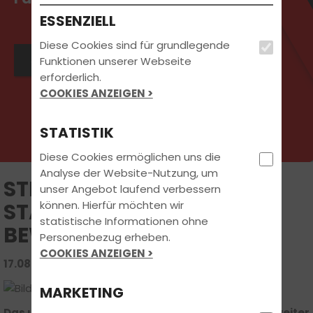
ESSENZIELL
Diese Cookies sind für grundlegende
Jetzt Kontakt aufnehmen
Funktionen unserer Webseite
erforderlich.
COOKIES ANZEIGEN >
STATISTIK
Diese Cookies ermöglichen uns die
Analyse der Website-Nutzung, um
STRESSFAKTOR
unser Angebot laufend verbessern
können. Hierfür möchten wir
STADTVERKEHR: SO
statistische Informationen ohne
BEWAHREN SIE DIE RUHE
Personenbezug erheben.
COOKIES ANZEIGEN >
17.08.2024 | FAHRSCHUL-WISSEN
MARKETING
Das urbane Lebensgefühl ist im 21. Jahrhundert weiter