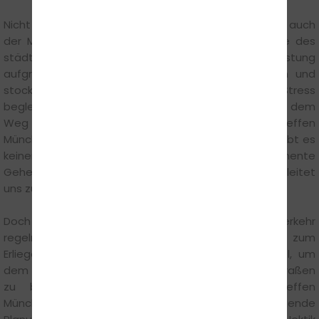
Nicht nur die Umwelt leidet unter der Überlastung, auch
der Mensch reagiert anfällig auf Lärm und Abgase des
städtischen Verkehrs. Aber auch die psychische Belastung
aufgrund von Stress in Folge verstopfter Straßen und
stockenden Verkehrs ist nicht zu unterschätzen. „Stress
begleitet Tag für Tag Millionen von Autofahrern auf dem
Weg zur Arbeit oder zur Schule der Kinder“, so Steffen
Münchgesang von der Steffens Fahrschule. „Dabei gibt es
keinen schlechteren Beifahrer: Das permanente
Gehetztsein mindert unsere Aufmerksamkeit und verleitet
uns zu riskanterem Fahrverhalten.“
Doch gelassen bleiben fällt schwer, wenn der Verkehr
regelmäßig zu den Stoßzeiten nahezu vollständig zum
Erliegen kommt. „Das einzig wirklich effektive Mittel, um
dem alltäglichen Wahnsinn auf innerstädtischen Straßen
zu begegnen, ist Entschleunigung“, weiß Steffen
Münchgesang. „Zeitmanagement und vorausschauende